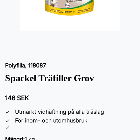
Polyfilla
,
118087
Spackel Träfiller Grov
146 SEK
Utmärkt vidhäftning på alla träslag
För inom- och utomhusbruk
Mängd
:
1 kg