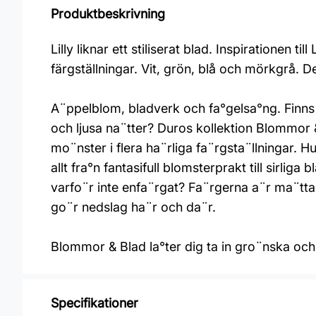
Produktbeskrivning
Lilly liknar ett stiliserat blad. Inspirationen 
färgställningar. Vit, grön, blå och mörkgrå. D
A¨ppelblom, bladverk och fa°gelsa°ng. Finn
och ljusa na¨tter? Duros kollektion Blommor 
mo¨nster i flera ha¨rliga fa¨rgsta¨llningar. Hu
allt fra°n fantasifull blomsterprakt till sirl
varfo¨r inte enfa¨rgat? Fa¨rgerna a¨r ma¨tta
go¨r nedslag ha¨r och da¨r.
Blommor & Blad la°ter dig ta in gro¨nska och
Specifikationer