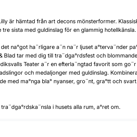
till Lilly är hämtad från art decons mönsterformer. Klassis
e tre sista med guldinslag för en glammig hotellkänsla.
s det na°got ha¨rligare a¨n na¨r ljuset a°terva¨nde
& Blad tar med dig till tra¨dga°rdsfest och blommande 
diksvalls Teater a¨r en efterla¨ngtad favorit som go¨r e
iga bladslingor och medaljonger med guldinslag. Kombin
de med ma°nga bla° nyanser, gro¨nt, gra°tt och svart.
 tra¨dga°rdska¨nsla i husets alla rum, a°ret om.