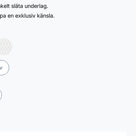
elt släta underlag.
apa en exklusiv känsla.
ar