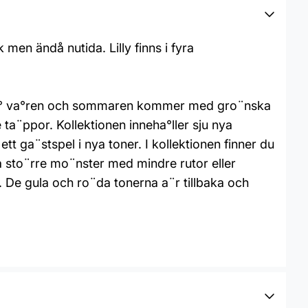
k men ändå nutida. Lilly finns i fyra
r pa° va°ren och sommaren kommer med gro¨nska
ta¨ppor. Kollektionen inneha°ller sju nya
tt ga¨stspel i nya toner. I kollektionen finner du
era sto¨rre mo¨nster med mindre rutor eller
 De gula och ro¨da tonerna a¨r tillbaka och