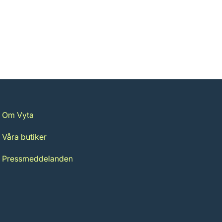
Om Vyta
Våra butiker
Pressmeddelanden