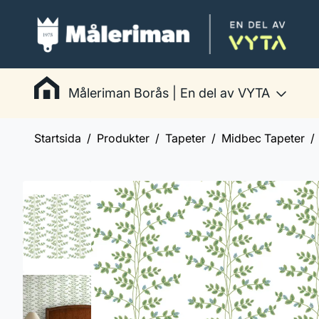
Måleriman Borås | En del av VYTA
Startsida
Produkter
Tapeter
Midbec Tapeter