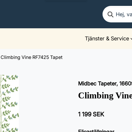
Sök
Tjänster & Service
Climbing Vine RF7425 Tapet
Midbec Tapeter
,
1660
Climbing Vin
1 199 SEK
Färgställningar