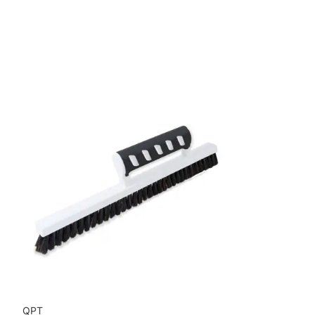
Bredd: 0,69 m
Rekommenderat lim: Hernia non woven
Applicering av lim: Lim strykes på väggen
Leverantörens artikelnummer: RF7425
QPT