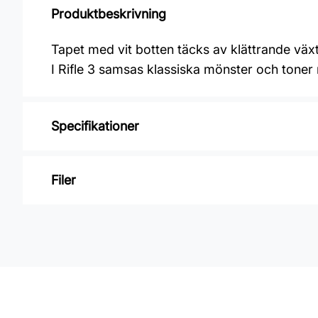
Produktbeskrivning
Tapet med vit botten täcks av klättrande vä
I Rifle 3 samsas klassiska mönster och toner
Specifikationer
Varumärke: Midbec Tapeter
Filer
Kollektion: Rifle 3
Material: Non woven
Inga filer
Mönsterpassning: Förskjuten passning
Mönsterrepetition: 64,1 cm
Rullängd: 8,2 m