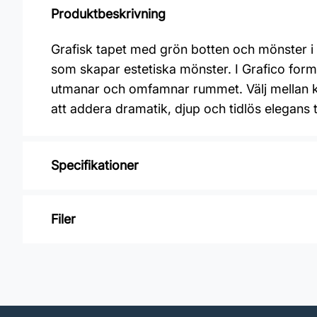
Produktbeskrivning
Grafisk tapet med grön botten och mönster i 
som skapar estetiska mönster. I Grafico forma
utmanar och omfamnar rummet. Välj mellan kax
att addera dramatik, djup och tidlös elegans ti
Specifikationer
Varumärke: Midbec Tapeter
Filer
Kollektion: Grafico
Material: Non Woven
Inga filer
Mönsterpassning: Rak passning
Mönsterrepetition: 53 cm