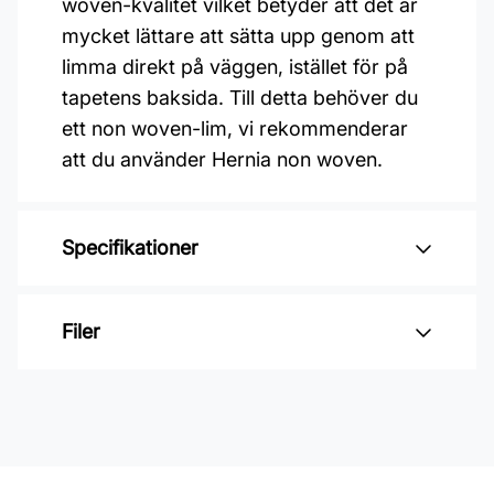
woven-kvalitet vilket betyder att det är
mycket lättare att sätta upp genom att
limma direkt på väggen, istället för på
tapetens baksida. Till detta behöver du
ett non woven-lim, vi rekommenderar
att du använder Hernia non woven.
Specifikationer
Varumärke: Midbec Tapeter
Filer
Kollektion: Summer
Mönster: Botaniskt, Djur
Inga filer
Färg: Vit
Material: Non woven