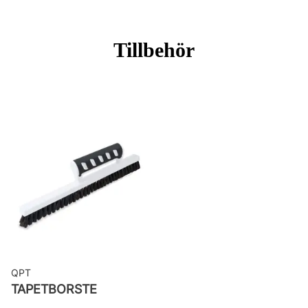
Mönsterpassning: Ingen passning
Rullängd: 3 m
Tillbehör
Bredd: 0,87 m
Rekommenderat lim: Hernia non
woven
Applicering av lim: Lim strykes på
väggen
Leverantörens artikelnummer:
DGSUM1012
QPT
TAPETBORSTE