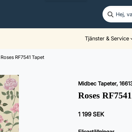
Sök
Tjänster & Service
Roses RF7541 Tapet
Midbec Tapeter
,
1661
Roses RF7541
1 199 SEK
Färgställningar