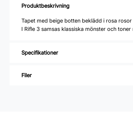
Produktbeskrivning
Tapet med beige botten beklädd i rosa rosor 
I Rifle 3 samsas klassiska mönster och toner
Specifikationer
Varumärke: Midbec Tapeter
Filer
Kollektion: Rifle 3
Material: Non woven
Inga filer
Mönsterpassning: Förskjuten passning
Mönsterrepetition: 61 cm
Rullängd: 8,2 m