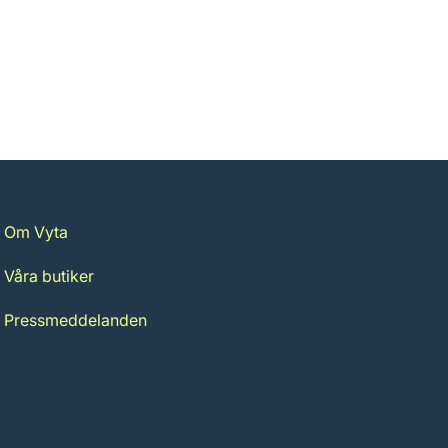
Om Vyta
Våra butiker
Pressmeddelanden