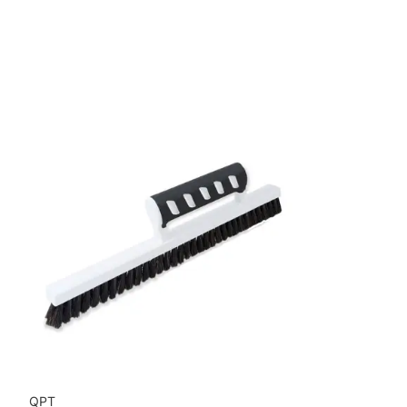
Bredd: 0,69 m
Rekommenderat lim: Hernia non woven
Applicering av lim: Lim strykes på väggen
Leverantörens artikelnummer: RF7541
QPT