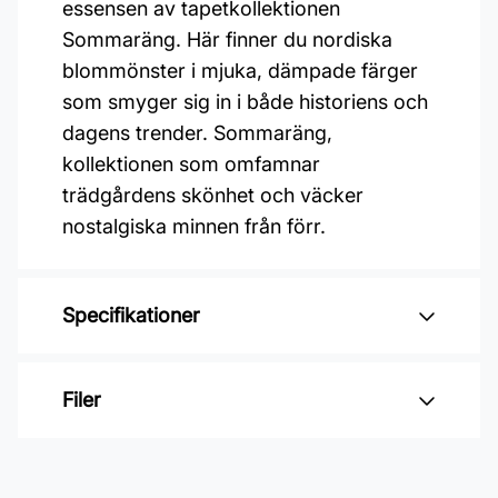
essensen av tapetkollektionen
Sommaräng. Här finner du nordiska
blommönster i mjuka, dämpade färger
som smyger sig in i både historiens och
dagens trender. Sommaräng,
kollektionen som omfamnar
trädgårdens skönhet och väcker
nostalgiska minnen från förr.
Specifikationer
Varumärke: Midbec Tapeter
Filer
Kollektion: Sommaräng
Material: Non woven
Inga filer