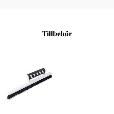
Mönsterpassning: Rak passning
Mönsterrepetition: 53 cm
Rullängd: 10,05 m
Bredd: 0,53 m
Tillbehör
Rekommenderat lim: Hernia non
woven
Applicering av lim: Lim strykes på
väggen
Leverantörens artikelnummer:
16005