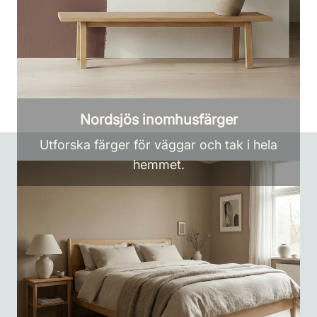
Nordsjös inomhusfärger
Utforska färger för väggar och tak i hela
hemmet.