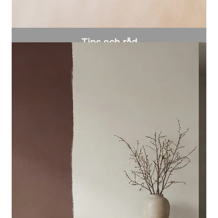
Tips och råd
Så får du ett jämnt och hållbart resultat när
du målar.