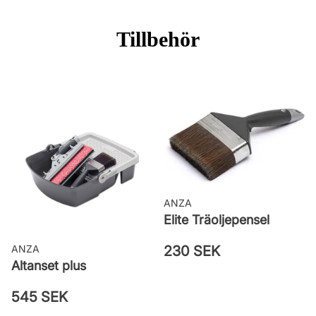
Burkstorlek: 2,7 Liter
Applicering: Pensel eller roller
Tillbehör
Rekommenderat antal strykningar: 1
strykning
Rengöring: Vatten eller penseltvätt
Leverantörens artikelnummer:
25ZCLRCSA
ANZA
Elite Träoljepensel
230 SEK
ANZA
Altanset plus
545 SEK