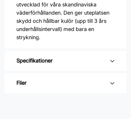
utvecklad för våra skandinaviska
väderförhållanden. Den ger uteplatsen
skydd och hållbar kulör (upp till 3 års
underhållsintervall) med bara en
Specifikationer
Varumärke: Jotun
Filer
Glansvärde: Transparent
Åtgång: 6-10 m2/L
Inga filer
Övermålningsbar: 8h
Klibbfri: 3 h