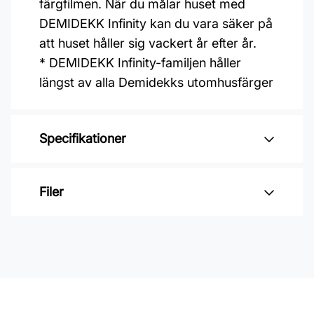
färgfilmen. När du målar huset med
DEMIDEKK Infinity kan du vara säker på
att huset håller sig vackert år efter år.
* DEMIDEKK Infinity-familjen håller
längst av alla Demidekks utomhusfärger
Specifikationer
Varumärke: Jotun
Filer
Glansvärde: Silkematt
Åtgång: 5-12 m2/L
Inga filer
Övermålningsbar: 2 h
Klibbfri: 0,5 h
Burkstorlek: 2,7 Liter