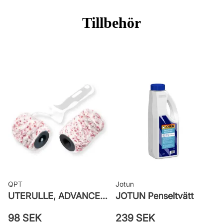
Applicering: Spruta, pensel eller
Tillbehör
roller
Rekommenderat antal strykningar:
2-3 strykningar
Rengöring: Vatten eller penseltvätt
Leverantörens artikelnummer:
26VMCNCSA
QPT
Jotun
UTERULLE, ADVANCE GROV PRETEX
JOTUN Penseltvätt
98 SEK
239 SEK