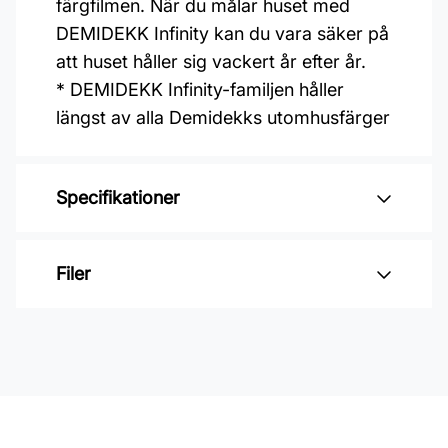
färgfilmen. När du målar huset med
DEMIDEKK Infinity kan du vara säker på
att huset håller sig vackert år efter år.
* DEMIDEKK Infinity-familjen håller
längst av alla Demidekks utomhusfärger
Specifikationer
Varumärke: Jotun
Filer
Glansvärde: Silkematt
Åtgång: 5-12 m2/L
Inga filer
Övermålningsbar: 2 h
Klibbfri: 0,5 h
Burkstorlek: 9 Liter