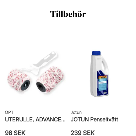
Applicering: Spruta, pensel eller
Tillbehör
roller
Rekommenderat antal strykningar:
2-3 strykningar
Rengöring: Vatten eller penseltvätt
Leverantörens artikelnummer:
26VMCNKVA
QPT
Jotun
UTERULLE, ADVANCE GROV PRETEX
JOTUN Penseltvätt
98 SEK
239 SEK