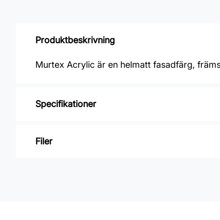
Produktbeskrivning
Murtex Acrylic är en helmatt fasadfärg, frä
Specifikationer
Varumärke: Nordsjö
Filer
Glansvärde: Helmatt
Åtgång: 4-6 m2/L
Inga filer
Övermålningsbar: 12h
Klibbfri: 2 h