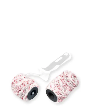
Burkstorlek: 5 Liter
Applicering: Pensel, roller eller spruta
Rekommenderat antal strykningar: 2 strykn
Rengöring: Penseltvätt eller såpvatten
Leverantörens artikelnummer: 5215507