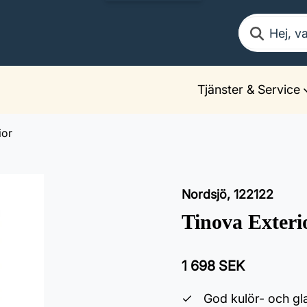
Sök
Tjänster & Service
ior
Nordsjö
,
122122
Tinova Exteri
1 698 SEK
God kulör- och gl