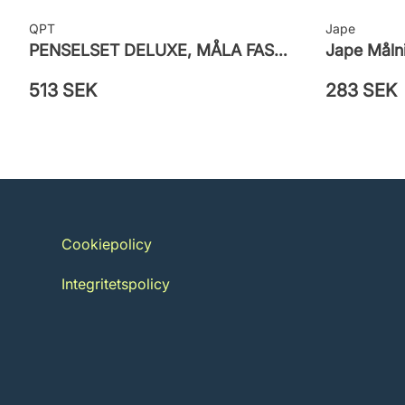
QPT
Jape
PENSELSET DELUXE, MÅLA FASAD, ALLA YTOR
Jape Målni
513 SEK
283 SEK
Cookiepolicy
Integritetspolicy