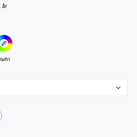
2 år
alfri