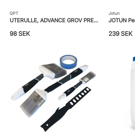
QPT
Jotun
UTERULLE, ADVANCE GROV PRETEX
JOTUN Pen
98 SEK
239 SEK