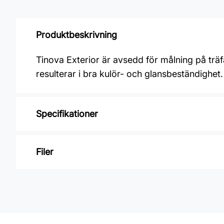
Produktbeskrivning
Tinova Exterior är avsedd för målning på träf
resulterar i bra kulör- och glansbeständighet.
Specifikationer
Varumärke: Nordsjö
Filer
Glansvärde: Halvmatt
Åtgång: Nymålning 4-6 m2/L, ommålning 
Inga filer
Övermålningsbar: 2h
Klibbfri: 1 h