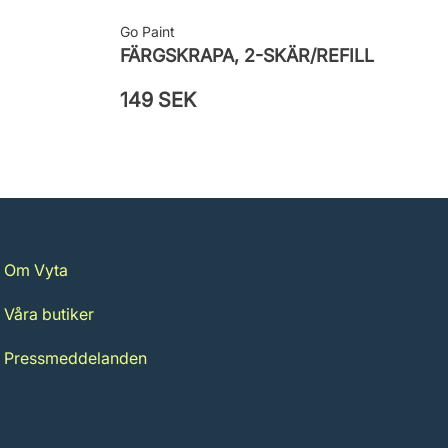
Go Paint
FÄRGSKRAPA, 2-SKÄR/REFILL
149 SEK
Om Vyta
Våra butiker
Pressmeddelanden