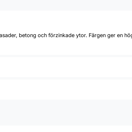
asader, betong och förzinkade ytor. Färgen ger en hög 
6-8 m2/L