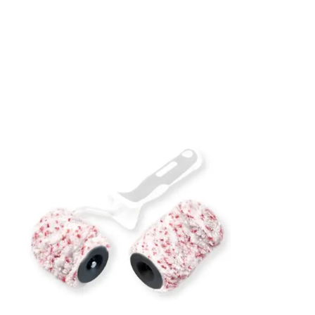
Burkstorlek: 10 Liter
Applicering: Pensel, roller eller spruta
Rekommenderat antal strykningar: 2 strykn
Rengöring: Penseltvätt eller såpvatten
Leverantörens artikelnummer: 5207739