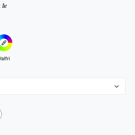
2 år
alfri