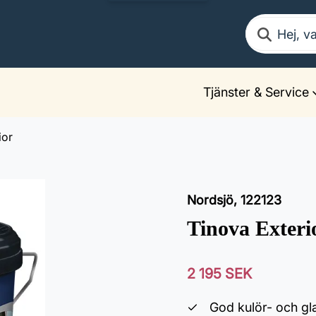
Sök
Tjänster & Service
ior
Nordsjö
,
122123
Tinova Exteri
2 195 SEK
God kulör- och gl