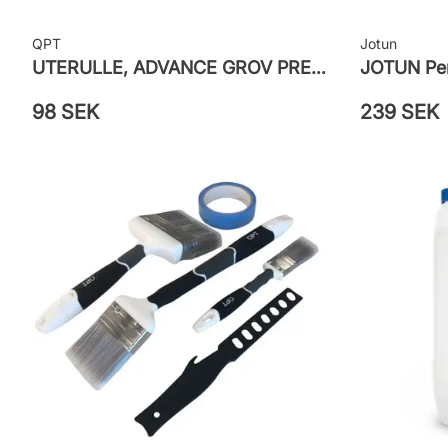
QPT
Jotun
UTERULLE, ADVANCE GROV PRETEX
JOTUN Pen
98 SEK
239 SEK