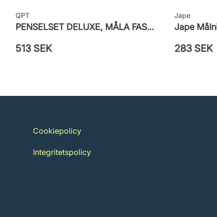
QPT
Jape
PENSELSET DELUXE, MÅLA FASAD, ALLA YTOR
Jape Målni
513 SEK
283 SEK
Cookiepolicy
Integritetspolicy