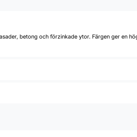
asader, betong och förzinkade ytor. Färgen ger en hög 
6-8 m2/L