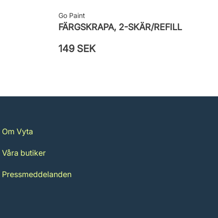
Go Paint
FÄRGSKRAPA, 2-SKÄR/REFILL
149 SEK
Om Vyta
Våra butiker
Pressmeddelanden