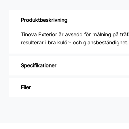
Produktbeskrivning
Tinova Exterior är avsedd för målning på träf
resulterar i bra kulör- och glansbeständighet.
Specifikationer
Varumärke: Nordsjö
Filer
Glansvärde: Halvmatt
Åtgång: Nymålning 4-6 m2/L, ommålning 
Inga filer
Övermålningsbar: 2h
Klibbfri: 1 h