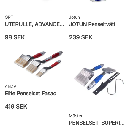
QPT
Jotun
UTERULLE, ADVANCE GROV PRETEX
JOTUN Penseltvätt
98 SEK
239 SEK
ANZA
Elite Penselset Fasad
419 SEK
Mäster
PENSELSET, SUPERIOR MÅLA FASAD